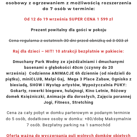
osobowy z ogrzewaniem z możliwością rozszerzenia
do 7 osób w terminie:
Od 12 do 19 września SUPER CENA 1 599 zł
Prezent powitalny dla gości w pokoju
Cena regularna z ostatnich 30 dni przed obniżką od 3 003 zł
Raj dla dzieci – HIT! 10 atrakcji bezpłatnie w pakiecie:
Dmuchany Park Wodny ze zjeżdżalniami i dmuchanymi
basenami o głębokości 40cm (czynny do 20
września) Codzienne ANIMACJE 6h dziennie (od niedzieli do
piątku), miniCLUB, Małpi Gaj, Mega 3 Place Zabaw, Ognisko z
biesiadą, SHOW i Występ artystów, Wypożyczalnia PUKY:
Gokarty, rowerki biegowe, hulajnogi, Kino Letnie, Różowy
domek Księżniczki, Animacje dla dorosłych, Zajęcia porannej
Jogi, Fitness, Stretching
Cena za cały pobyt w domku parterowym w podanym terminie
do 5 osób, dodatkowe osoby w domku: +80/dobę Maksymalnie
7 osób. Bezpłatny parking na 1 samochód
Oferta ważna do wyczerpania puli wolnych domków objętych