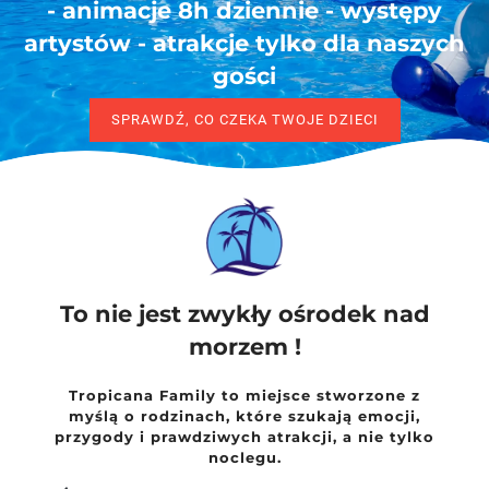
- animacje 8h dziennie - występy
artystów - atrakcje tylko dla naszych
gości
SPRAWDŹ, CO CZEKA TWOJE DZIECI
To nie jest zwykły ośrodek nad
morzem !
Tropicana Family to miejsce stworzone z
myślą o rodzinach, które szukają emocji,
przygody i prawdziwych atrakcji, a nie tylko
noclegu.