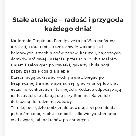
Stałe atrakcje – radość i przygoda
każdego dnia!
Na terenie Tropicana Family czeka na Was mnóstwo
atrakcji, które umilą każdą chwilę wakacji. Od
kolorowych, trzech placów zabaw, karuzeli, bajecznych
domków Królowej i Księcia przez Mini Club z Małpim
Gajem i salon gier, po rowerki, gokarty i hulajnogi –
każdy znajdzie coś dla siebie.
Dzieci mogą odkrywać wodny świat, biegać po
bezpiecznej trawie, wspinać się, grać w piłkę lub brać
udział w konkursach i turniejach. Rodzice odpoczywają
na leżakach, relaksują się przy Summer Barze lub
dołączają do rodzinnej zabawy.
To miejsce, gdzie codziennie powstają wspomnienia
pełne śmiechu, ruchu i emocji – dla wszystkich grup
wiekowych, od maluchów po dorosłych.