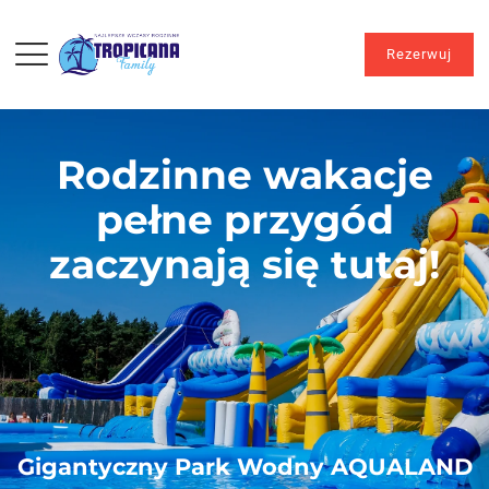
Rezerwuj
Rodzinne wakacje
pełne przygód
zaczynają się tutaj!
Gigantyczny Park Wodny AQUALAND